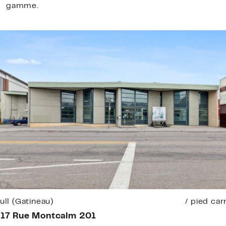
gamme.
ull (Gatineau)
/ pied car
17 Rue Montcalm 201